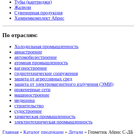
Тубы (картриджи)
Жалюзи
Сувенирная продукция
Химремкомплект Абрис
По отраслям:
Холодильная промышленность
авиастроение
автомобилестроение
атомная промышленность
вагоностроение
гидротехнические сооружения
защита от агрессивных сред
защита от электромагнитного излучения (ЭМИ)
инженерные сети
машиностроение
медицина
строительство
судостроение
химическая промышленность
электротехническая промышленность
Главная
»
Каталог продукции
»
Детали
»
Герметик Абрис С-ДБ