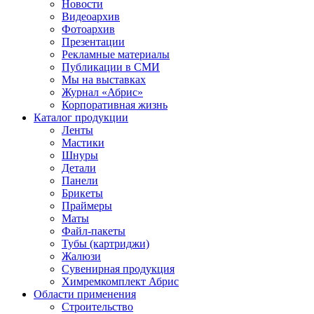
Новости
Видеоархив
Фотоархив
Презентации
Рекламные материалы
Публикации в СМИ
Мы на выставках
Журнал «Абрис»
Корпоративная жизнь
Каталог продукции
Ленты
Мастики
Шнуры
Детали
Панели
Брикеты
Праймеры
Маты
Файл-пакеты
Тубы (картриджи)
Жалюзи
Сувенирная продукция
Химремкомплект Абрис
Области применения
Строительство