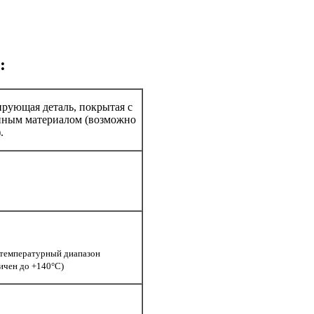
:
рующая деталь, покрытая с
онным материалом (возможно
.
м температурный диапазон
ичен до +140°С)