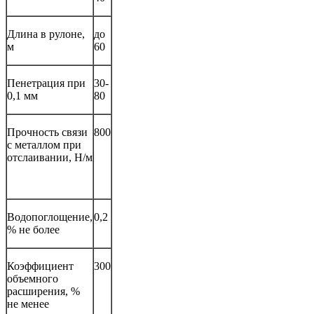
Длина в рулоне,
до
м
60
Пенетрация при
30-
0,1 мм
80
Прочность связи
800
с металлом при
отслаивании, Н/м
Водопоглощение,
0,2
% не более
Коэффициент
300
объемного
расширения, %
не менее