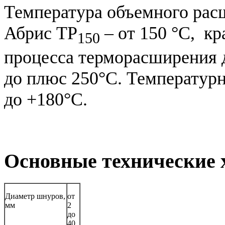
Температура объемного рас
Абрис ТР
– от 150 °С, к
150
процесса терморасширения д
до плюс 250°С. Температурн
до +180°С.
Основные технические 
Диаметр шнуров,
от
мм
2
до
40