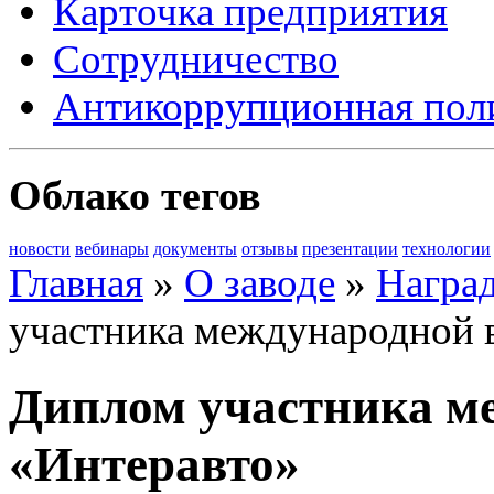
Карточка предприятия
Сотрудничество
Антикоррупционная пол
Облако тегов
новости
вебинары
документы
отзывы
презентации
технологии
Главная
»
О заводе
»
Награ
участника международной 
Диплом участника м
«Интеравто»