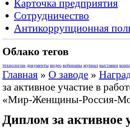
Карточка предприятия
Сотрудничество
Антикоррупционная пол
Облако тегов
технологии
документы
видео
вебинары
журнал
выставки
корп
Главная
»
О заводе
»
Награ
за активное участие в раб
«Мир-Женщины-Россия-Мо
Диплом за активное у