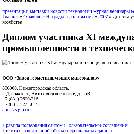
презентации
выставки
новости
технологии
журнал
вебинары
к
Главная
»
О заводе
»
Награды и достижения
»
2007
»
Диплом уч
хозяйства
Диплом участника XI междуна
промышленности и технических
ООО «Завод герметизирующих материалов»
606000, Нижегородская область,
г. Дзержинск, Автозаводское шоссе, д. 55В.
+7 (831) 2600-316
+7 (8313) 27-50-78
abris@zgm.ru
Правила пользования сайтом (Пользовательское соглашение)
Политика защиты и обработки персональных данных