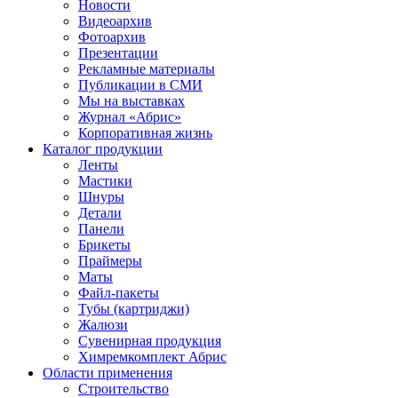
Новости
Видеоархив
Фотоархив
Презентации
Рекламные материалы
Публикации в СМИ
Мы на выставках
Журнал «Абрис»
Корпоративная жизнь
Каталог продукции
Ленты
Мастики
Шнуры
Детали
Панели
Брикеты
Праймеры
Маты
Файл-пакеты
Тубы (картриджи)
Жалюзи
Сувенирная продукция
Химремкомплект Абрис
Области применения
Строительство