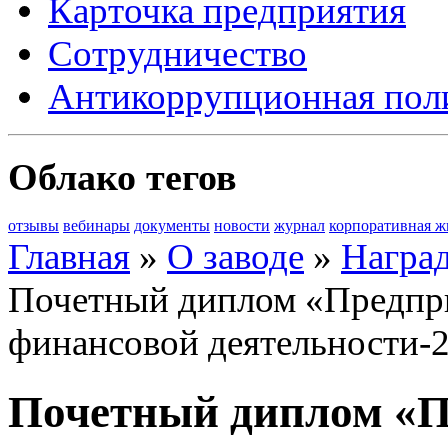
Карточка предприятия
Сотрудничество
Антикоррупционная пол
Облако тегов
отзывы
вебинары
документы
новости
журнал
корпоративная ж
Главная
»
О заводе
»
Награ
Почетный диплом «Предпри
финансовой деятельности-
Почетный диплом «П