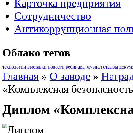
Карточка предприятия
Сотрудничество
Антикоррупционная пол
Облако тегов
технологии
выставки
новости
вебинары
журнал
отзывы
докум
Главная
»
О заводе
»
Награ
«Комплексная безопасност
Диплом «Комплексная