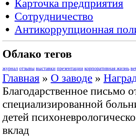
Карточка предприятия
Сотрудничество
Антикоррупционная пол
Облако тегов
журнал
отзывы
выставки
презентации
корпоративная жизнь
ве
Главная
»
О заводе
»
Награ
Благодарственное письмо 
специализированной больн
детей психоневрологическ
вклад