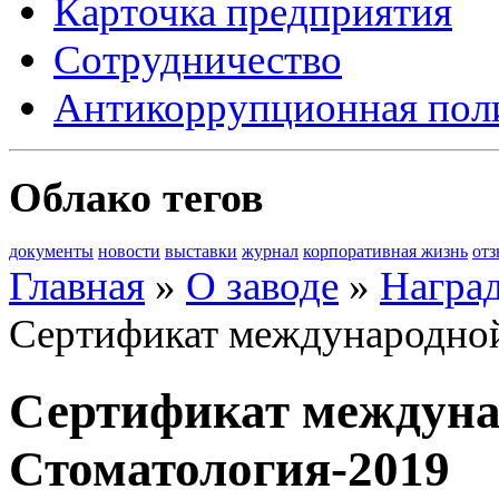
Карточка предприятия
Сотрудничество
Антикоррупционная пол
Облако тегов
документы
новости
выставки
журнал
корпоративная жизнь
от
Главная
»
О заводе
»
Награ
Сертификат международной
Сертификат междуна
Стоматология-2019