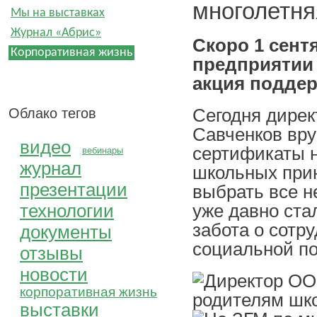
многолетня
Мы на выставках
Журнал «Абрис»
Скоро 1 сент
Корпоративная жизнь
предприятии
акция поддер
Сегодня дире
Облако тегов
Савченков вр
видео
сертификаты н
вебинары
журнал
школьных прин
презентации
выбрать все н
уже давно ста
технологии
забота о сотр
документы
социальной по
отзывы
новости
корпоративная жизнь
выставки