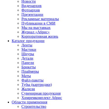
Новости
Видеоархив
Фотоархив
Презентации
Рекламные материалы
Публикации в СМИ
Мы на выставках
Журнал «Абрис»
Корпоративная жизнь
Каталог продукции
Ленты
Мастики
Шнуры
Детали
Панели
Брикеты
Праймеры
Маты
Файл-пакеты
Тубы (картриджи)
Жалюзи
Сувенирная продукция
Химремкомплект Абрис
Области применения
Строительство