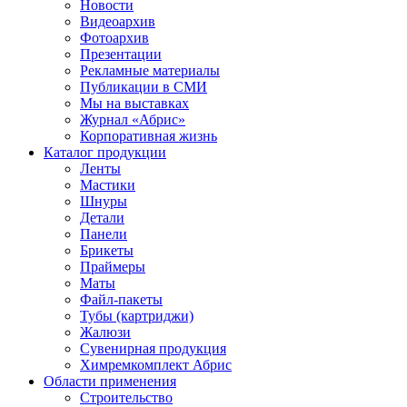
Новости
Видеоархив
Фотоархив
Презентации
Рекламные материалы
Публикации в СМИ
Мы на выставках
Журнал «Абрис»
Корпоративная жизнь
Каталог продукции
Ленты
Мастики
Шнуры
Детали
Панели
Брикеты
Праймеры
Маты
Файл-пакеты
Тубы (картриджи)
Жалюзи
Сувенирная продукция
Химремкомплект Абрис
Области применения
Строительство