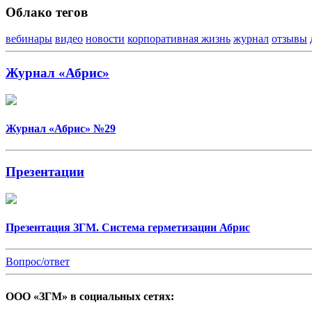
Облако тегов
вебинары
видео
новости
корпоративная жизнь
журнал
отзывы
Журнал «Абрис»
Журнал «Абрис» №29
Презентации
Презентация ЗГМ. Система герметизации Абрис
Вопрос/ответ
ООО «ЗГМ» в социальных сетях: