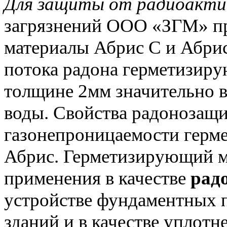
Для защиты от радиоактив
загрязнений ООО «ЗГМ» п
материалы Абрис С и Абри
потока радона герметизир
толщине 2мм значительно в
воды. Свойства радонозащ
газонепроницаемости герм
Абрис. Герметизирующий м
применения в качестве
рад
устройстве фундаментных п
зданий и в качестве уплотн