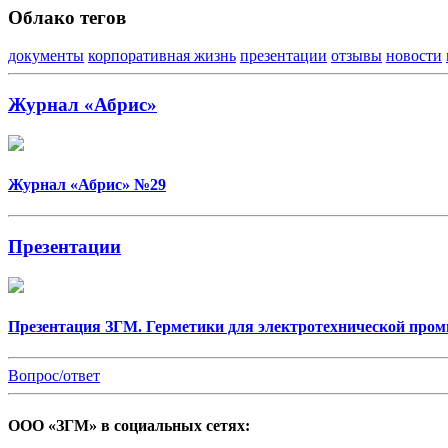
Облако тегов
документы
корпоративная жизнь
презентации
отзывы
новости
Журнал «Абрис»
Журнал «Абрис» №29
Презентации
Презентация ЗГМ. Герметики для электротехнической про
Вопрос/ответ
ООО «ЗГМ» в социальных сетях: