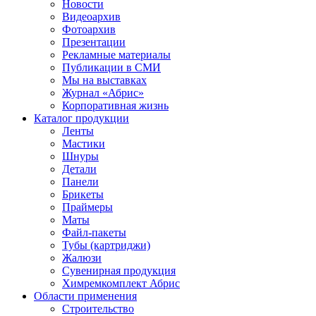
Новости
Видеоархив
Фотоархив
Презентации
Рекламные материалы
Публикации в СМИ
Мы на выставках
Журнал «Абрис»
Корпоративная жизнь
Каталог продукции
Ленты
Мастики
Шнуры
Детали
Панели
Брикеты
Праймеры
Маты
Файл-пакеты
Тубы (картриджи)
Жалюзи
Сувенирная продукция
Химремкомплект Абрис
Области применения
Строительство