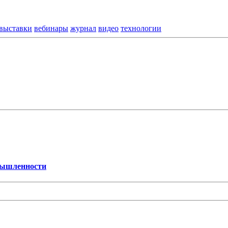
выставки
вебинары
журнал
видео
технологии
мышленности