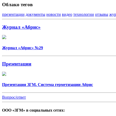
Облако тегов
презентации
документы
новости
видео
технологии
отзывы
жур
Журнал «Абрис»
Журнал «Абрис» №29
Презентации
Презентация ЗГМ. Система герметизации Абрис
Вопрос/ответ
ООО «ЗГМ» в социальных сетях: