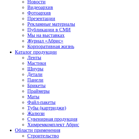
Новости
Видеоархив
Фотоархив
Презентации
Рекламные материалы
Публикации в СМИ
Мы на выставках
Журнал «Абрис»
Корпоративная жизнь
Каталог продукции
Ленты
Мастики
Шнуры
Детали
Панели
Брикеты
Праймеры
Маты
Файл-пакеты
Тубы (картриджи)
Жалюзи
Сувенирная продукция
Химремкомплект Абрис
Области применения
Строительство