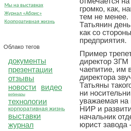
отмечается на
Мы на выставках
громко, как, н
Журнал «Абрис»
тем не менее.
Корпоративная жизнь
Татьянин день
как со стороны
предприятия.
Облако тегов
Пример трепет
документы
директор ЗГМ 
чаепитие, им в
презентации
директора зву
отзывы
Татьяны таког
новости
видео
ни носительни
вебинары
уважаемая на 
технологии
НИР и развити
корпоративная жизнь
выставки
начальник отд
юрист завода 
журнал