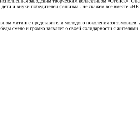
, исполненная заводским творческим коллективом «Огонек». Он
– дети и внуки победителей фашизма - не скажем все
вместе «НЕ
вном митинге представители молодого поколения зэгээмовцев. Д
беды смело и громко заявляет о своей солидарности с жителями