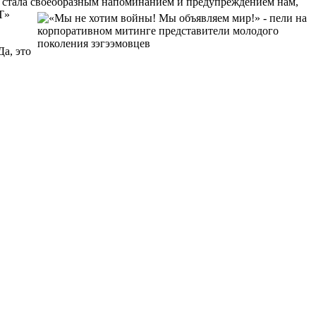
а стала своеобразным напоминанием и предупреждением нам,
Т»
а, это