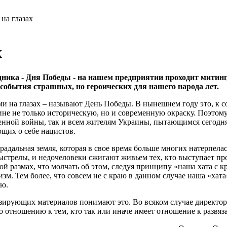
на глазах
х
дника - Дня Победы - на нашем предприятии проходит митинг
события страшных, но героических для нашего народа лет.
ми на глазах – называют День Победы. В нынешнем году это, к с
не не только историческую, но и современную окраску. Поэтому
енной войны, так и всем жителям Украины, пытающимся сегодн
ющих о себе нацистов.
радальная земля, которая в свое время больше многих натерпелас
выстрелы, и недочеловеки сжигают живьем тех, кто выступает п
ой размах, что молчать об этом, следуя принципу «наша хата с 
м. Тем более, что совсем не с краю в данном случае наша «хата»
ию.
зирующих материалов понимают это. Во всяком случае директор
 отношению к тем, кто так или иначе имеет отношение к развяз