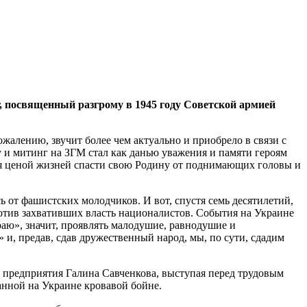
, посвященный разгрому в 1945 году Советской армией
ожалению, звучит более чем актуально и приобрело в связи с
 и митинг на ЗГМ стал как данью уважения и памяти героям
я ценой жизней спасти свою Родину от поднимающих головы и
ь от фашистских молодчиков. И вот, спустя семь десятилетий,
ротив захвативших власть националистов. События на Украине
краю», значит, проявлять малодушие, равнодушие и
 и, предав, сдав дружественный народ, мы, по сути, сдадим
 предприятия Галина Савченкова, выступая перед трудовым
анной на Украине кровавой бойне.