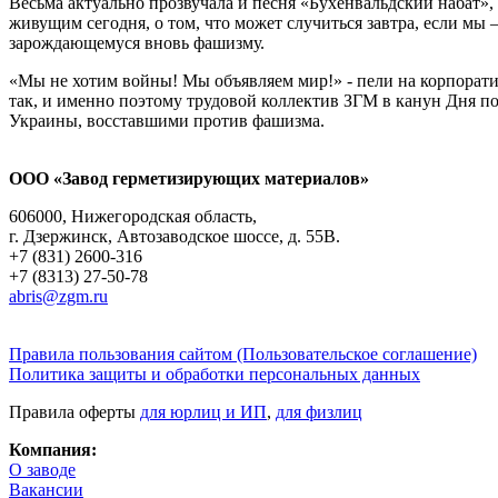
Весьма актуально прозвучала и песня «Бухенвальдский набат»
живущим сегодня, о том, что может случиться завтра, если мы 
зарождающемуся вновь фашизму.
«Мы не хотим войны! Мы объявляем мир!» - пели на корпорати
так, и именно поэтому трудовой коллектив ЗГМ в канун Дня по
Украины, восставшими против фашизма.
ООО «Завод герметизирующих материалов»
606000, Нижегородская область,
г. Дзержинск, Автозаводское шоссе, д. 55В.
+7 (831) 2600-316
+7 (8313) 27-50-78
abris@zgm.ru
Правила пользования сайтом (Пользовательское соглашение)
Политика защиты и обработки персональных данных
Правила оферты
для юрлиц и ИП
,
для физлиц
Компания:
О заводе
Вакансии