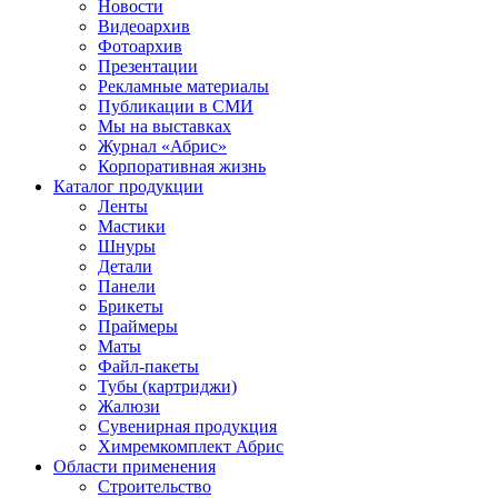
Новости
Видеоархив
Фотоархив
Презентации
Рекламные материалы
Публикации в СМИ
Мы на выставках
Журнал «Абрис»
Корпоративная жизнь
Каталог продукции
Ленты
Мастики
Шнуры
Детали
Панели
Брикеты
Праймеры
Маты
Файл-пакеты
Тубы (картриджи)
Жалюзи
Сувенирная продукция
Химремкомплект Абрис
Области применения
Строительство