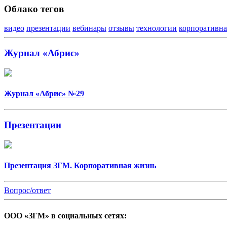
Облако тегов
видео
презентации
вебинары
отзывы
технологии
корпоративна
Журнал «Абрис»
Журнал «Абрис» №29
Презентации
Презентация ЗГМ. Корпоративная жизнь
Вопрос/ответ
ООО «ЗГМ» в социальных сетях: