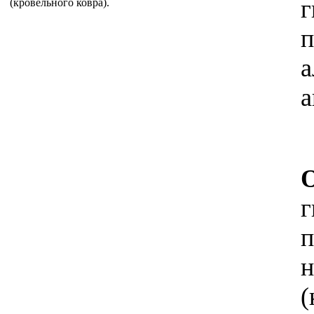
г
п
а
а
О
г
п
н
(