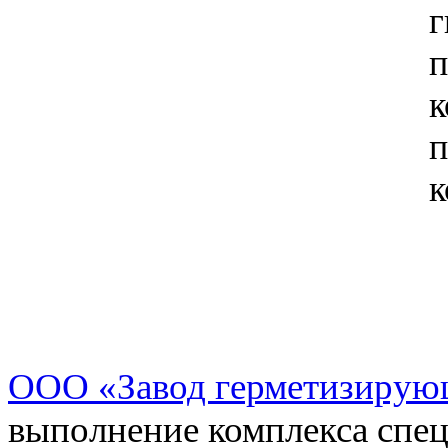
г
п
к
п
к
ООО «Завод герметизирую
выполнение комплекса спе