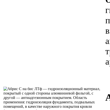
г
п
в
а
т
а