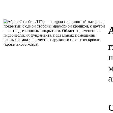
г
п
м
а
О