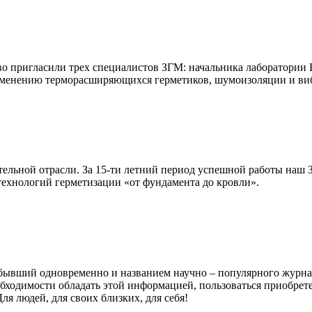
во пригласили трех специалистов ЗГМ: начальника лаборатории 
рименению терморасширяющихся герметиков, шумоизоляции и в
тельной отрасли. За 15-ти летний период успешной работы наш 
технологий герметизации «от фундамента до кровли».
», бывший одновременно и названием научно – популярного журн
обходимости обладать этой информацией, пользоваться приобре
 Для людей, для своих близких, для себя!