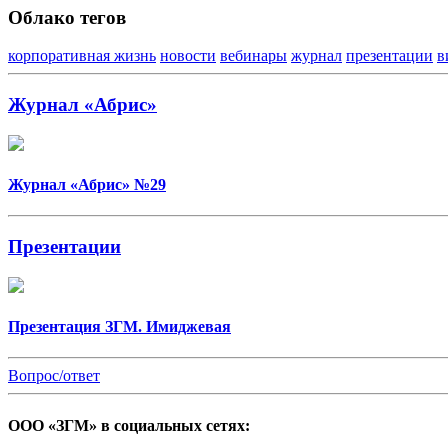
Облако тегов
корпоративная жизнь
новости
вебинары
журнал
презентации
в
Журнал «Абрис»
Журнал «Абрис» №29
Презентации
Презентация ЗГМ. Имиджевая
Вопрос/ответ
ООО «ЗГМ» в социальных сетях: