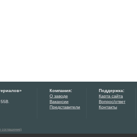
териалов»
Компания:
Поддержка:
О заводе
Карта сайта
 55В.
Вакансии
Вопрос/ответ
Представители
Контакты
е соглашение)
нных