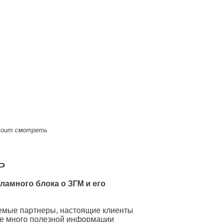
тоит смотреть
ь
амного блока о ЗГМ и его
аемые партнеры, настоящие клиенты
ке много полезной информации