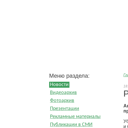
Пресс-центр ООО 
Меню раздела:
Гл
Новости
18
Р
Видеоархив
Фотоархив
А
Презентации
п
Рекламные материалы
У
Публикации в СМИ
и