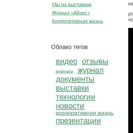
на
Мы на выставках
Журнал «Абрис»
И
по
Корпоративная жизнь
Облако тегов
видео
отзывы
журнал
вебинары
документы
выставки
технологии
новости
корпоративная жизнь
презентации