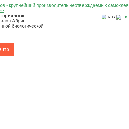
атериалов» —
Ru /
En
иалов Абрис,
енной биологической
ентр
Каталог продукции
Области применения