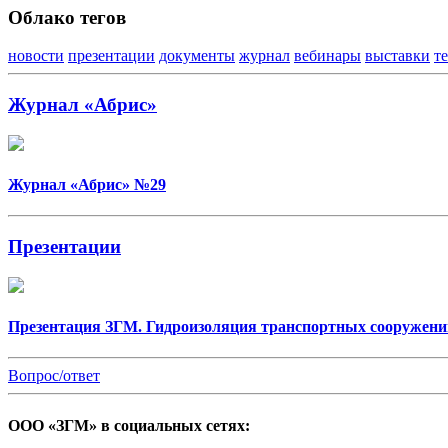
Облако тегов
новости
презентации
документы
журнал
вебинары
выставки
т
Журнал «Абрис»
Журнал «Абрис» №29
Презентации
Презентация ЗГМ. Гидроизоляция транспортных сооружени
Вопрос/ответ
ООО «ЗГМ» в социальных сетях: