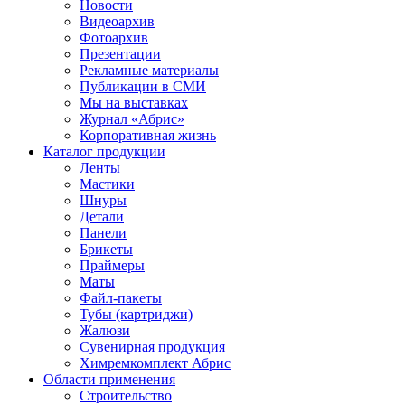
Новости
Видеоархив
Фотоархив
Презентации
Рекламные материалы
Публикации в СМИ
Мы на выставках
Журнал «Абрис»
Корпоративная жизнь
Каталог продукции
Ленты
Мастики
Шнуры
Детали
Панели
Брикеты
Праймеры
Маты
Файл-пакеты
Тубы (картриджи)
Жалюзи
Сувенирная продукция
Химремкомплект Абрис
Области применения
Строительство