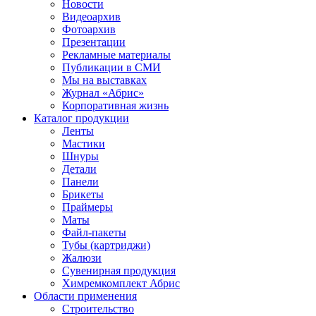
Новости
Видеоархив
Фотоархив
Презентации
Рекламные материалы
Публикации в СМИ
Мы на выставках
Журнал «Абрис»
Корпоративная жизнь
Каталог продукции
Ленты
Мастики
Шнуры
Детали
Панели
Брикеты
Праймеры
Маты
Файл-пакеты
Тубы (картриджи)
Жалюзи
Сувенирная продукция
Химремкомплект Абрис
Области применения
Строительство