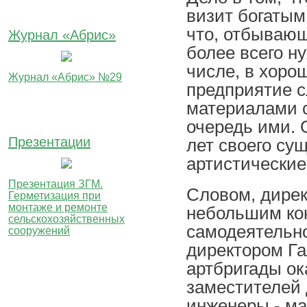
визит богатым
что, отбывающ
Журнал «Абрис»
более всего н
числе, в хоро
Журнал «Абрис» №29
предприятие с
материалами с
очередь ими. 
Презентации
лет своего су
артистические
Презентация ЗГМ.
Словом, дирек
Герметизация при
монтаже и ремонте
небольшим кон
сельскохозяйственных
самодеятельно
сооружений
директором Га
артбригады ок
заместителей 
инженеры - ма