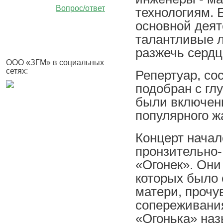
Вопрос/ответ
технологиям.
основной деят
талантливые л
разжечь сердц
ООО «ЗГМ» в социальных
сетях:
Репертуар, со
подобран с гл
были включены
популярного жа
Концерт начал
пронзительно-
«Огонек». Они
которых было 
матери, прочу
сопереживания
«Огонька» наз