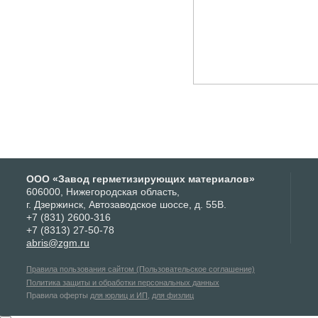
ООО «Завод герметизирующих материалов»
606000, Нижегородская область,
г. Дзержинск, Автозаводское шоссе, д. 55В.
+7 (831) 2600-316
+7 (8313) 27-50-78
abris@zgm.ru
Правила пользования сайтом (Пользовательское соглашение)
Политика защиты и обработки персональных данных
Правила оферты
для юрлиц и ИП
,
для физлиц