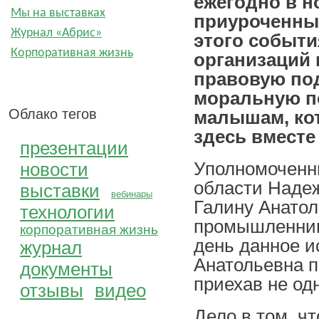
ежегодно в н
Мы на выставках
приуроченный
Журнал «Абрис»
этого событи
Корпоративная жизнь
организаций
правовую по
моральную по
Облако тегов
малышам, кот
здесь вместе
презентации
Уполномоченн
новости
области Надеж
выставки
вебинары
Галину Анатол
технологии
промышленника
корпоративная жизнь
день данное и
журнал
Анатольевна п
документы
приехав не одн
отзывы
видео
Дело в том, ч