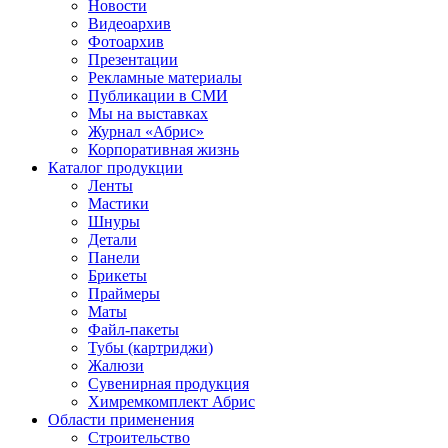
Новости
Видеоархив
Фотоархив
Презентации
Рекламные материалы
Публикации в СМИ
Мы на выставках
Журнал «Абрис»
Корпоративная жизнь
Каталог продукции
Ленты
Мастики
Шнуры
Детали
Панели
Брикеты
Праймеры
Маты
Файл-пакеты
Тубы (картриджи)
Жалюзи
Сувенирная продукция
Химремкомплект Абрис
Области применения
Строительство