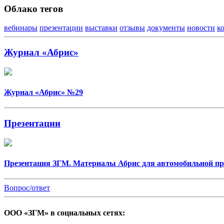
Облако тегов
вебинары
презентации
выставки
отзывы
документы
новости
к
Журнал «Абрис»
Журнал «Абрис» №29
Презентации
Презентация ЗГМ. Материалы Абрис для автомобильной 
Вопрос/ответ
ООО «ЗГМ» в социальных сетях: