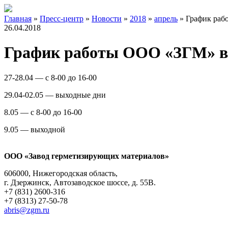
Главная
»
Пресс-центр
»
Новости
»
2018
»
апрель
»
График раб
26.04.2018
График работы ООО «ЗГМ» в 
27-28.04 — с 8-00 до 16-00
29.04-02.05 — выходные дни
8.05 — с 8-00 до 16-00
9.05 — выходной
ООО «Завод герметизирующих материалов»
606000, Нижегородская область,
г. Дзержинск, Автозаводское шоссе, д. 55В.
+7 (831) 2600-316
+7 (8313) 27-50-78
abris@zgm.ru