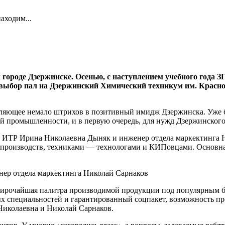
аходим...
городе Дзержинске. Осенью, с наступлением учебного года
 выбор пал на Дзержинский Химический техникум им. Красной
авляющее немало штрихов в позитивный имидж Дзержинска. Уже 
й промышленности, и в первую очередь, для нужд Дзержинского
ы ИТР Ирина Николаевна Дыняк и инженер отдела маркектинга 
роизводств, техниками — технологами и КИПовцами. Основная 
 широчайшая палитра производимой продукции под популярным 
х специальностей и гарантированный соцпакет, возможность пр
Николаевна и Николай Сарнаков.