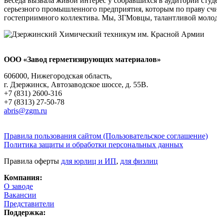
Беседа вызвала живой интерес у собравшихся в аудитории студе
серьезного промышленного предприятия, которым по праву счи
гостеприимного коллектива. Мы, ЗГМовцы, талантливой молод
ООО «Завод герметизирующих материалов»
606000, Нижегородская область,
г. Дзержинск, Автозаводское шоссе, д. 55В.
+7 (831) 2600-316
+7 (8313) 27-50-78
abris@zgm.ru
Правила пользования сайтом (Пользовательское соглашение)
Политика защиты и обработки персональных данных
Правила оферты
для юрлиц и ИП
,
для физлиц
Компания:
О заводе
Вакансии
Представители
Поддержка: