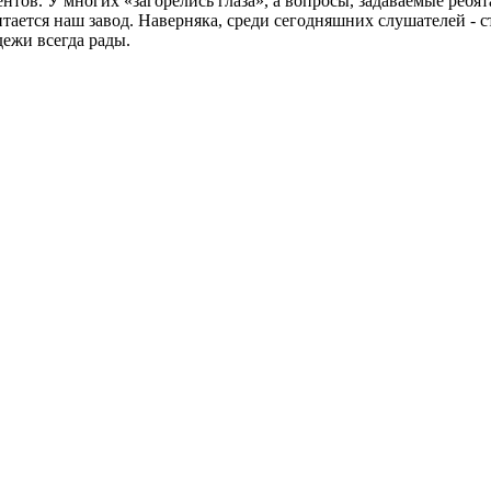
нтов. У многих «загорелись глаза», а вопросы, задаваемые ребя
тается наш завод. Наверняка, среди сегодняшних слушателей - 
ежи всегда рады.