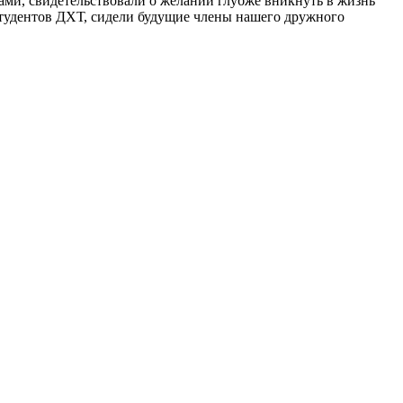
тами, свидетельствовали о желании глубже вникнуть в жизнь
студентов ДХТ, сидели будущие члены нашего дружного