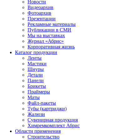
Новости
Видеоархив
Фотоархив
Презентации
Рекламные материалы
Публикации в СМИ
Мы на выставках
Журнал «Абрис»
Корпоративная жизнь
Каталог продукции
Ленты
Мастики
Шнуры
Детали
Панели
Брикеты
Праймеры
Маты
Файл-пакеты
Тубы (картриджи)
Жалюзи
Сувенирная продукция
Химремкомплект Абрис
Области применения
Строительство