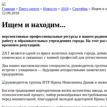
Главная
»
Пресс-центр
»
Новости
»
2018
»
Сентябрь
»
Ищем и н
12.09.2018
Ищем и находим...
перспективные профессиональные ресурсы в нашем родном 
работу в образовательных учреждениях города. На этот раз
временем репутацией.
ДХТ является одной из ярких визитных карточек города, доб
химических и связанных с химией профессий для отечественно
Два наших высококлассных специалиста, руководитель групп
встречи с учащимися — будущими аппаратчиками химических п
предприятии.
Богатая традициями корпоративная жизнь коллектива завода,
технологический процесс, набор разнообразных востребованны
перед внимательной, благодарной молодой аудиторией Ирина 