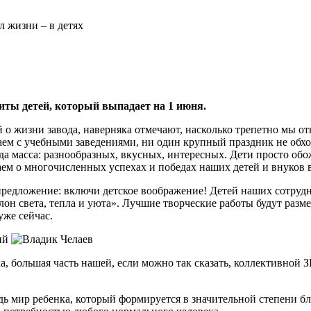
 жизни – в детях
иты детей, который выпадает на 1 июня.
о жизни завода, наверняка отмечают, насколько трепетно мы от
м с учебными заведениями, ни один крупный праздник не обход
сегда масса: разнообразных, вкусных, интересных. Дети просто
ем о многочисленных успехах и победах наших детей и внуков в 
редложение: включи детское воображение! Детей наших сотрудн
полон света, тепла и уюта». Лучшие творческие работы будут р
уже сейчас.
а, большая часть нашей, если можно так сказать, коллективной
едь мир ребенка, который формируется в значительной степени б