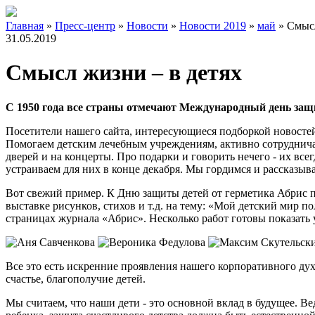
Главная
»
Пресс-центр
»
Новости
»
Новости 2019
»
май
»
Смысл
31.05.2019
Смысл жизни – в детях
С 1950 года все страны отмечают Международный день защ
Посетители нашего сайта, интересующиеся подборкой новостей 
Помогаем детским лечебным учреждениям, активно сотрудничае
дверей и на концерты. Про подарки и говорить нечего - их в
устраиваем для них в конце декабря. Мы гордимся и рассказыва
Вот свежий пример. К Дню защиты детей от герметика Абрис п
выставке рисунков, стихов и т.д. на тему: «Мой детский мир 
страницах журнала «Абрис». Несколько работ готовы показать 
Все это есть искренние проявления нашего корпоративного дух
счастье, благополучие детей.
Мы считаем, что наши дети - это основной вклад в будущее. В