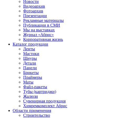
Новости
Видеоархив
Фотоархив
Презентации
Рекламные материалы
Публикации в СМИ
Мы на выставках
Журнал «Абрис»
Корпоративная жизнь
Каталог продукции
Ленты
Мастики
Шнуры
Детали
Панели
Брикеты
Праймеры
Маты
Файл-пакеты
Тубы (картриджи)
Жалюзи
Сувенирная продукция
Химремкомплект Абрис
Области применения
Строительство