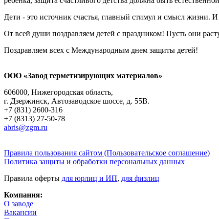
ребенка, защита счастливого детства должна быть естественно
Дети - это источник счастья, главный стимул и смысл жизни. И
От всей души поздравляем детей с праздником! Пусть они раст
Поздравляем всех с Международным днем защиты детей!
ООО «Завод герметизирующих материалов»
606000, Нижегородская область,
г. Дзержинск, Автозаводское шоссе, д. 55В.
+7 (831) 2600-316
+7 (8313) 27-50-78
abris@zgm.ru
Правила пользования сайтом (Пользовательское соглашение)
Политика защиты и обработки персональных данных
Правила оферты
для юрлиц и ИП
,
для физлиц
Компания:
О заводе
Вакансии