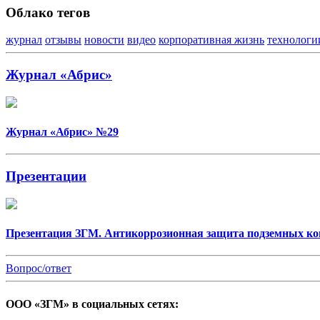
Облако тегов
журнал
отзывы
новости
видео
корпоративная жизнь
технологи
Журнал «Абрис»
Журнал «Абрис» №29
Презентации
Презентация ЗГМ. Антикоррозионная защита подземных ко
Вопрос/ответ
ООО «ЗГМ» в социальных сетях: