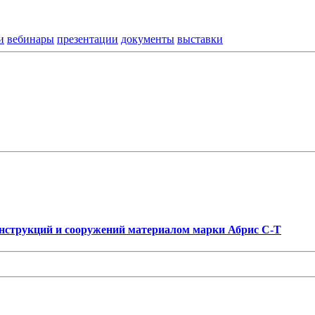
и
вебинары
презентации
документы
выставки
нструкций и сооружений материалом марки Абрис С-Т