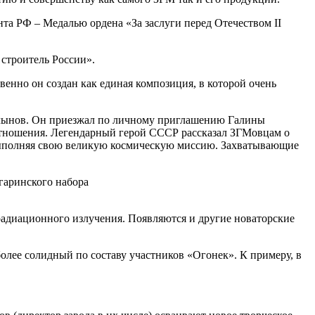
а РФ – Медалью ордена «За заслуги перед Отечеством II
строитель России».
енно он создан как единая композиция, в которой очень
Волынов. Он приезжал по личному приглашению Галины
тношения. Легендарный герой СССР рассказал ЗГМовцам о
и, выполняя свою великую космическую миссию. Захватывающие
 радиационного излучения. Появляются и другие новаторские
олее солидный по составу участников «Огонек». К примеру, в