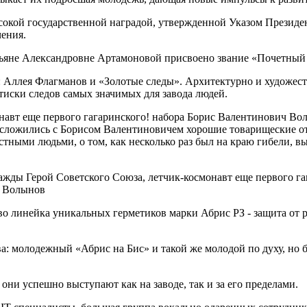
кой государственной наградой, утвержденной Указом Президент
чения.
тьяне Александровне Артамоновой присвоено звание «Почетный 
 Аллея Флагманов и «Золотые следы». Архитектурно и художеств
тиски следов самых значимых для завода людей.
онавт еще первого гагаринского! набора Борис Валентинович 
 сложились с Борисом Валентиновичем хорошие товарищеские о
звестными людьми, о том, как несколько раз был на краю гибел
тво линейка уникальных герметиков марки Абрис РЗ - защита от
а: молодежный «Абрис на Бис» и такой же молодой по духу, но б
они успешно выступают как на заводе, так и за его пределами.