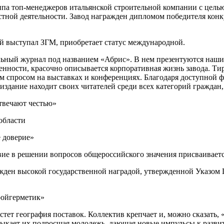
й выступал ЗГМ, приобретает статус международной.
ьный журнал под названием «Абрис». В нем презентуются наши 
нности, красочно описывается корпоративная жизнь завода. Ти
им спросом на выставках и конференциях. Благодаря доступной
здание находит своих читателей среди всех категорий граждан,
отвечают честью»
области
е доверие»
вие в решении вопросов общероссийского значения присваивает
ен высокой государственной наградой, утвержденной Указом П
стет география поставок. Коллектив крепчает и, можно сказать,
мыкает их подросшая молодежь, дающая новые импульсы к развит