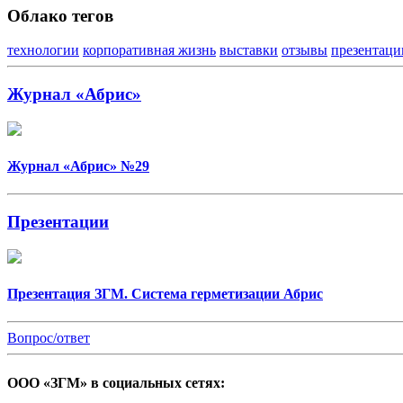
Облако тегов
технологии
корпоративная жизнь
выставки
отзывы
презентаци
Журнал «Абрис»
Журнал «Абрис» №29
Презентации
Презентация ЗГМ. Система герметизации Абрис
Вопрос/ответ
ООО «ЗГМ» в социальных сетях: