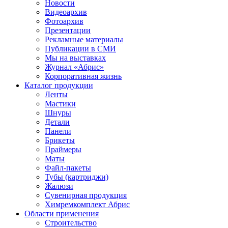
Новости
Видеоархив
Фотоархив
Презентации
Рекламные материалы
Публикации в СМИ
Мы на выставках
Журнал «Абрис»
Корпоративная жизнь
Каталог продукции
Ленты
Мастики
Шнуры
Детали
Панели
Брикеты
Праймеры
Маты
Файл-пакеты
Тубы (картриджи)
Жалюзи
Сувенирная продукция
Химремкомплект Абрис
Области применения
Строительство