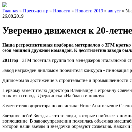
Главная
»
Пресс-центр
»
Новости
»
Новости 2019
»
август
»
Ув
26.08.2019
Уверенно движемся к 20-летн
Наша ретроспективная подборка материалов о ЗГМ кратко 
себя мощной дружной командой. К десятилетию завода была
2011год
- ЗГМ посетила группа топ-менеджеров итальянской с
Завод награжден дипломом победителя конкурса «Инновация р
Дипломом за достижение в строительстве и промышленности с
Первому заместителю директора Владимиру Петровичу Савченк
знак мэра города Дзержинска «На благо и пользу».
Заместителю директора по логистике Нине Анатольевне Слепо
Звездное небо! Звезды – это те люди, которые наиболее запомн
воплощение. В заводоуправлении появилась объемная масштабн
которой наши звезды и звездочки образуют созвездия. Каждый г