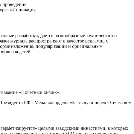
новые разработки, дается разнообразный технический и
ражи журнала распространяют в качестве рекламных
 форме изложения, популяризации и оригинальным
 включая детей.
ся звание «Почетный химик».
резидента РФ - Медалью ордена «За заслуги перед Отечеством
 «герметизируется» целыми заводскими династиями, в которых
ию и совершенству как самого ЗГМ так и его продукции.