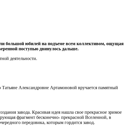
или большой юбилей на подъеме всем коллективом, ощущая
веренной поступью двинулось дальше.
тной деятельности.
ю Татьяне Александровне Артамоновой вручается памятный
создания завода. Красивая идея нашла свое прекрасное зримое
ирующая фрагмент бесконечно- прекрасной Вселенной, в
очередного передовика, которым гордится завод.