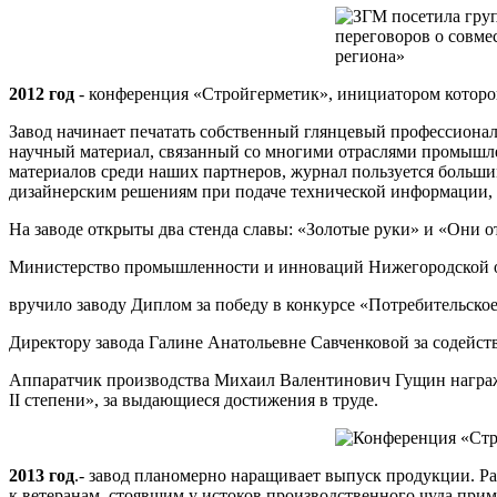
2012 год
- конференция «Стройгерметик», инициатором которо
Завод начинает печатать собственный глянцевый профессионал
научный материал, связанный со многими отраслями промышле
материалов среди наших партнеров, журнал пользуется больш
дизайнерским решениям при подаче технической информации, и
На заводе открыты два стенда славы: «Золотые руки» и «Они 
Министерство промышленности и инноваций Нижегородской 
вручило заводу Диплом за победу в конкурсе «Потребительско
Директору завода Галине Анатольевне Савченковой за содейст
Аппаратчик производства Михаил Валентинович Гущин награжд
II степени», за выдающиеся достижения в труде.
2013 год
.- завод планомерно наращивает выпуск продукции. Ра
к ветеранам, стоявшим у истоков производственного чуда при