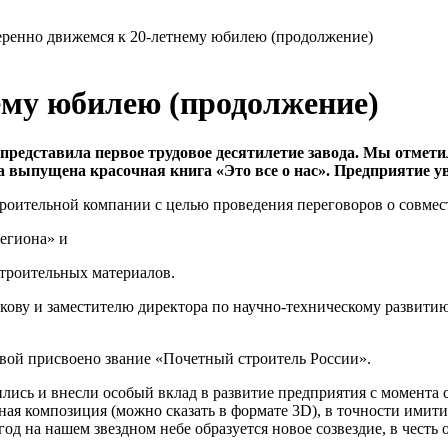
еренно движемся к 20-летнему юбилею (продолжение)
ему юбилею (продолжение)
представила первое трудовое десятилетие завода. Мы отмет
 выпущена красочная книга «Это все о нас». Предприятие у
троительной компании с целью проведения переговоров о совмес
егиона» и
троительных материалов.
ову и заместителю директора по научно-техническому развити
вой присвоено звание «Почетный строитель России».
ились и внесли особый вклад в развитие предприятия с момента 
ая композиция (можно сказать в формате 3D), в точности имит
од на нашем звездном небе образуется новое созвездие, в честь 