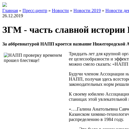
Главная
»
Пресс-центр
»
Новости
»
Новости 2019
»
Новости де
26.12.2019
ЗГМ - часть славной истори
За аббревиатурой НАПП кроется название Нижегородской А
Тридцать лет для крупной ор
ее целесообразности и эффек
можно смело сказать: «НАПП 
Будучи членом Ассоциации на 
НАПП, получая здесь всестор
законодательных норм решали
К своему юбилею Ассоциация 
станицах этой увлекательной
«….Галина Анатольевна Савчен
Казанском химико-технологич
распределению в 1984 году.