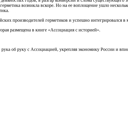
девяностых годов, в разгар конверсии и слома существующего э
герметика возникла вскоре. Но на ее воплощение ушло нескольк
тика.
йских производителей герметиков и успешно интегрировался в м
орая размещена в книге «Ассоциация с историей».
и рука об руку с Ассоциацией, укрепляя экономику России и в