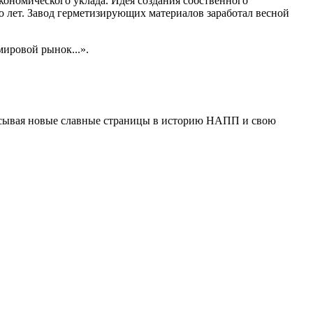
кономического уклада. Идея создания собственного
о лет. Завод герметизирующих материалов заработал весной
ировой рынок...».
писывая новые славные страницы в историю НАПП и свою