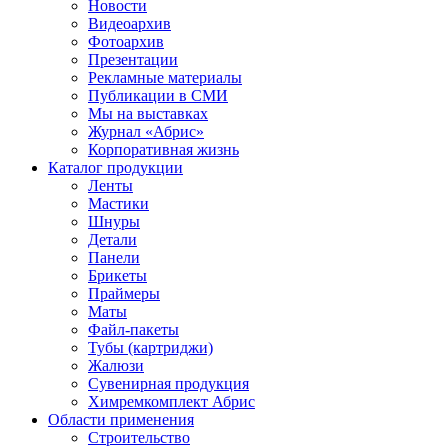
Новости
Видеоархив
Фотоархив
Презентации
Рекламные материалы
Публикации в СМИ
Мы на выставках
Журнал «Абрис»
Корпоративная жизнь
Каталог продукции
Ленты
Мастики
Шнуры
Детали
Панели
Брикеты
Праймеры
Маты
Файл-пакеты
Тубы (картриджи)
Жалюзи
Сувенирная продукция
Химремкомплект Абрис
Области применения
Строительство