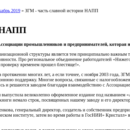
кабрь 2019
»
ЗГМ - часть славной истории НАПП
и НАПП
ссоциации промышленников и предпринимателей, которая не
ганизационной структуры является тем принципиально важным т
тивности. Про региональное объединение работодателей «Ниже
проверку временем прошел блестяще!».
протяжении многих лет, а если точнее, с ноября 2003 года, ЗГМ
оннюю поддержку. Многие вопросы, связанные с налогообложен
сь и решаются заводом благодаря взаимодействию с Ассоциацие
выпустила великолепно оформленное издание под названием «А
 книги немало строк, посвященных нашему заводу и его директо
кова, генеральный директор, создатель и собственник предприя
еском институте, затем во время работы в ГосНИИ» Кристалл» 