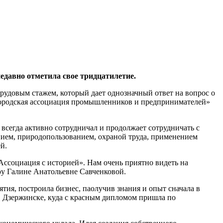
давно отметила свое тридцатилетие.
рудовым стажем, который дает однозначный ответ на вопрос о
городская ассоциация промышленников и предпринимателей»
 всегда активно сотрудничал и продолжает сотрудничать с
ием, природопользованием, охраной труда, применением
й.
ссоциация с историей». Нам очень приятно видеть на
ру Галине Анатольевне Савченковой.
тия, построила бизнес, паолучив знания и опыт сначала в
в Дзержинске, куда с красным дипломом пришла по