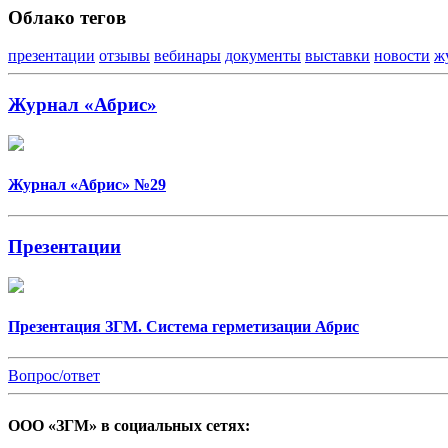
Облако тегов
презентации
отзывы
вебинары
документы
выставки
новости
ж
Журнал «Абрис»
Журнал «Абрис» №29
Презентации
Презентация ЗГМ. Система герметизации Абрис
Вопрос/ответ
ООО «ЗГМ» в социальных сетях: