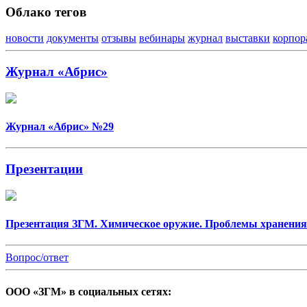
Облако тегов
новости
документы
отзывы
вебинары
журнал
выставки
корпор
Журнал «Абрис»
Журнал «Абрис» №29
Презентации
Презентация ЗГМ. Химическое оружие. Проблемы хранения
Вопрос/ответ
ООО «ЗГМ» в социальных сетях: