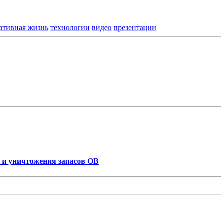
ативная жизнь
технологии
видео
презентации
 и уничтожения запасов ОВ