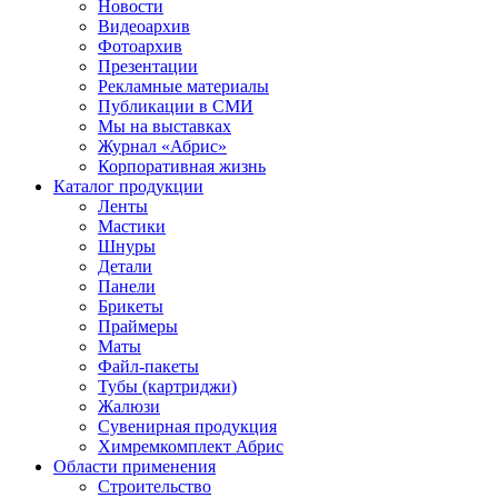
Новости
Видеоархив
Фотоархив
Презентации
Рекламные материалы
Публикации в СМИ
Мы на выставках
Журнал «Абрис»
Корпоративная жизнь
Каталог продукции
Ленты
Мастики
Шнуры
Детали
Панели
Брикеты
Праймеры
Маты
Файл-пакеты
Тубы (картриджи)
Жалюзи
Сувенирная продукция
Химремкомплект Абрис
Области применения
Строительство