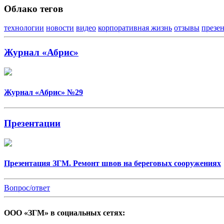
Облако тегов
технологии
новости
видео
корпоративная жизнь
отзывы
презе
Журнал «Абрис»
Журнал «Абрис» №29
Презентации
Презентация ЗГМ. Ремонт швов на береговых сооружениях
Вопрос/ответ
ООО «ЗГМ» в социальных сетях: