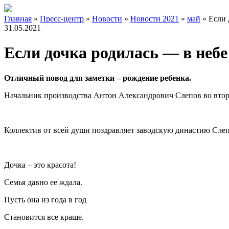
Главная
»
Пресс-центр
»
Новости
»
Новости 2021
»
май
»
Если 
31.05.2021
Если дочка родилась — в небе
Отличный повод для заметки – рождение ребенка.
Начальник производства Антон Александрович Слепов во второй
Коллектив от всей души поздравляет заводскую династию Слепо
Дочка – это красота!
Семья давно ее ждала.
Пусть она из года в год
Становится все краше.