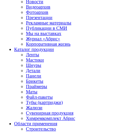
Новости
Видеоархив
Фотоархив
Презентации
Рекламные материалы
Публикации в СМИ
Мы на выставках
Журнал «Абрис»
Корпоративная жизнь
Каталог продукции
Ленты
Мастики
Шнуры
Детали
Панели
Брикеты
Праймеры
Маты
Файл-пакеты
Тубы (картриджи)
Жалюзи
Сувенирная продукция
Химремкомплект Абрис
Области применения
Строительство