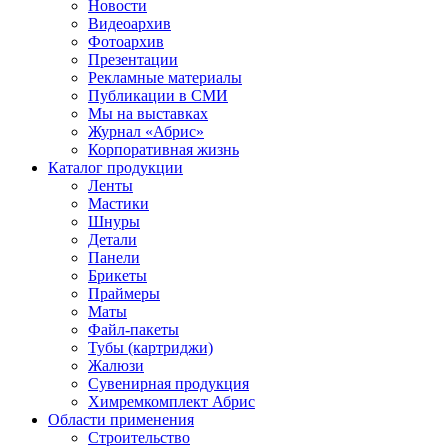
Новости
Видеоархив
Фотоархив
Презентации
Рекламные материалы
Публикации в СМИ
Мы на выставках
Журнал «Абрис»
Корпоративная жизнь
Каталог продукции
Ленты
Мастики
Шнуры
Детали
Панели
Брикеты
Праймеры
Маты
Файл-пакеты
Тубы (картриджи)
Жалюзи
Сувенирная продукция
Химремкомплект Абрис
Области применения
Строительство