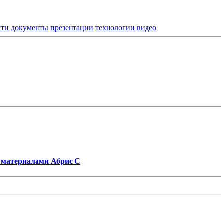
сти
документы
презентации
технологии
видео
 материалами Абрис С