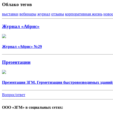
Облако тегов
выставки
вебинары
журнал
отзывы
корпоративная жизнь
ново
Журнал «Абрис»
Журнал «Абрис» №29
Презентации
Презентация ЗГМ. Герметизация быстровозводимых зданий
Вопрос/ответ
ООО «ЗГМ» в социальных сетях: