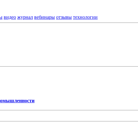
ы
видео
журнал
вебинары
отзывы
технологии
промышленности