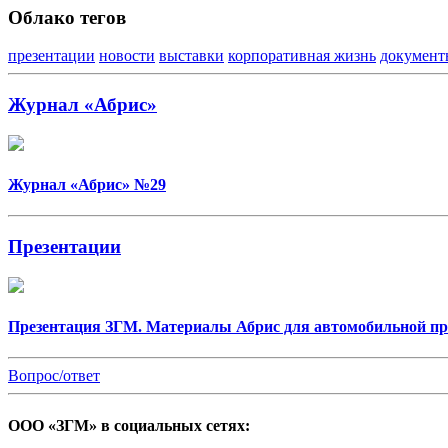
Облако тегов
презентации
новости
выставки
корпоративная жизнь
документ
Журнал «Абрис»
Журнал «Абрис» №29
Презентации
Презентация ЗГМ. Материалы Абрис для автомобильной 
Вопрос/ответ
ООО «ЗГМ» в социальных сетях: