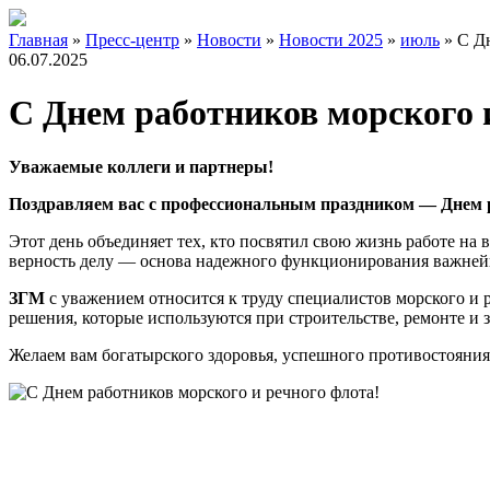
Главная
»
Пресс-центр
»
Новости
»
Новости 2025
»
июль
»
С Д
06.07.2025
С Днем работников морского 
Уважаемые коллеги и партнеры!
Поздравляем вас с профессиональным праздником —
Днем 
Этот день объединяет тех, кто посвятил свою жизнь работе на
верность делу — основа надежного функционирования важне
ЗГМ
с уважением относится к труду специалистов морского и 
решения, которые используются при строительстве, ремонте и
Желаем вам богатырского здоровья, успешного противостояни