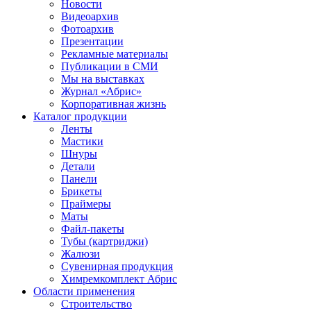
Новости
Видеоархив
Фотоархив
Презентации
Рекламные материалы
Публикации в СМИ
Мы на выставках
Журнал «Абрис»
Корпоративная жизнь
Каталог продукции
Ленты
Мастики
Шнуры
Детали
Панели
Брикеты
Праймеры
Маты
Файл-пакеты
Тубы (картриджи)
Жалюзи
Сувенирная продукция
Химремкомплект Абрис
Области применения
Строительство