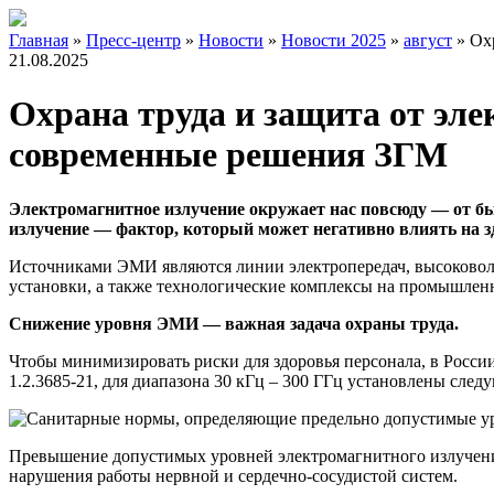
Главная
»
Пресс-центр
»
Новости
»
Новости 2025
»
август
»
Ох
21.08.2025
Охрана труда и защита от эл
современные решения ЗГМ
Электромагнитное излучение окружает нас повсюду — от бы
излучение — фактор, который может негативно влиять на з
Источниками ЭМИ являются линии электропередач, высоковол
установки, а также технологические комплексы на промышлен
Снижение уровня ЭМИ — важная задача охраны труда.
Чтобы минимизировать риски для здоровья персонала, в Росс
1.2.3685-21, для диапазона 30 кГц – 300 ГГц установлены след
Превышение допустимых уровней электромагнитного излучения
нарушения работы нервной и сердечно-сосудистой систем.