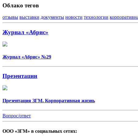
Облако тегов
отзывы
выставки
документы
новости
технологии
корпоративн
Журнал «Абрис»
Журнал «Абрис» №29
Презентации
Презентация ЗГМ. Корпоративная жизнь
Вопрос/ответ
ООО «ЗГМ» в социальных сетях: