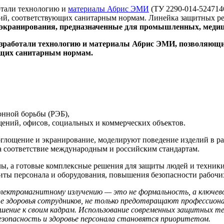
отали технологию и
материалы Абрис ЭМИ
(ТУ 2290-014-524714
ений, соответствующих санитарным нормам. Линейка защитных 
 экранирования, предназначенные для промышленных, медиц
онной борьбы (РЭБ),
ений, офисов, социальных и коммерческих объектов.
лощение и экранирование, моделируют поведение изделий в ра
а соответствие международным и российским стандартам.
алы, а готовые комплексные решения для защиты людей и техни
ты персонала и оборудования, повышения безопасности рабочих
лектромагнитному излучению — это не формальность, а ключево
 здоровья сотрудников, не только предотвращают профессиона
ние к своим кадрам. Использование современных защитных тех
безопасность и здоровье персонала становятся приоритетом.