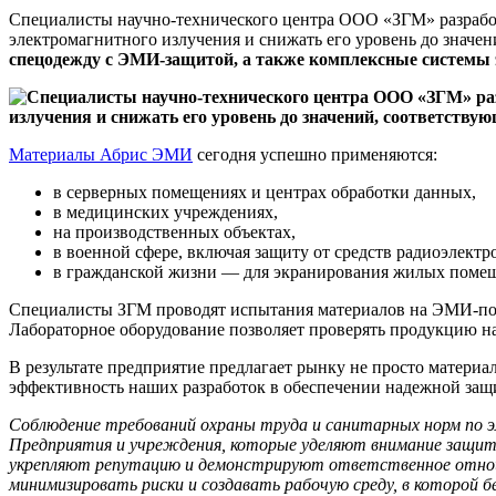
Специалисты научно-технического центра ООО «ЗГМ» разраб
электромагнитного излучения и снижать его уровень до знач
спецодежду с ЭМИ-защитой, а также комплексные системы
Материалы Абрис ЭМИ
сегодня успешно применяются:
в серверных помещениях и центрах обработки данных,
в медицинских учреждениях,
на производственных объектах,
в военной сфере, включая защиту от средств радиоэлектр
в гражданской жизни — для экранирования жилых помещ
Специалисты ЗГМ проводят испытания материалов на ЭМИ-пог
Лабораторное оборудование позволяет проверять продукцию н
В результате предприятие предлагает рынку не просто матери
эффективность наших разработок в обеспечении надежной защи
Соблюдение требований охраны труда и санитарных норм по э
Предприятия и учреждения, которые уделяют внимание защите
укрепляют репутацию и демонстрируют ответственное отноше
минимизировать риски и создавать рабочую среду, в которой 