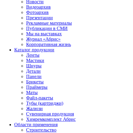
Новости
Видеоархив
Фотоархив
Презентации
Рекламные материалы
Публикации в СМИ
Мы на выставках
Журнал «Абрис»
Корпоративная жизнь
Каталог продукции
Ленты
Мастики
Шнуры
Детали
Панели
Брикеты
Праймеры
Маты
Файл-пакеты
Тубы (картриджи)
Жалюзи
Сувенирная продукция
Химремкомплект Абрис
Области применения
Строительство