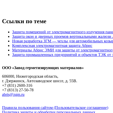
Ссылки по теме
Защита помещений от электромагнитного излучения па
Защита окон и дверных проемов вертикальными жалюзи 
Новая разработка ЗГМ — чехлы для автомобильных козы
Комплексная электромагнитная защита Абрис
Материалы Абрис ЭМИ для защиты от электромагнитног
Защита промышленных предприятий и объектов ТЭК от 
ООО «Завод герметизирующих материалов»
606000, Нижегородская область,
г. Дзержинск, Автозаводское шоссе, д. 55В.
+7 (831) 2600-316
+7 (8313) 27-50-78
abris@zgm.ru
Правила пользования сайтом (Пользовательское соглашение)
Политика защиты и обработки персональных данных