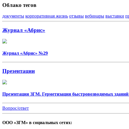
Облако тегов
документы
корпоративная жизнь
отзывы
вебинары
выставки
п
Журнал «Абрис»
Журнал «Абрис» №29
Презентации
Презентация ЗГМ. Герметизация быстровозводимых зданий
Вопрос/ответ
ООО «ЗГМ» в социальных сетях: