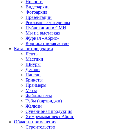
Новости
Видеоархив
Фотоархив
Презентации
Рекламные материалы
Публикации в СМИ
Мы на выставках
Журнал «Абрис»
Корпоративная жизнь
Каталог продукции
Ленты
Мастики
Шнуры
Детали
Панели
Брикеты
Праймеры
Маты
Файл-пакеты
Тубы (картриджи)
Жалюзи
Сувенирная продукция
Химремкомплект Абрис
Области применения
Строительство