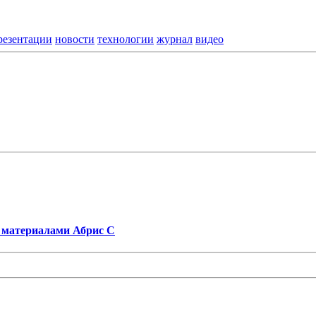
резентации
новости
технологии
журнал
видео
 материалами Абрис С