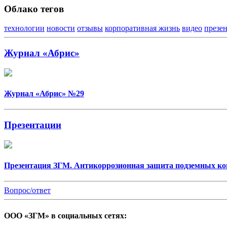
Облако тегов
технологии
новости
отзывы
корпоративная жизнь
видео
презе
Журнал «Абрис»
Журнал «Абрис» №29
Презентации
Презентация ЗГМ. Антикоррозионная защита подземных ко
Вопрос/ответ
ООО «ЗГМ» в социальных сетях: