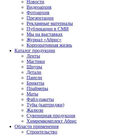
Новости
Видеоархив
Фотоархив
Презентации
Рекламные материалы
Публикации в СМИ
Мы на выставках
Журнал «Абрис»
Корпоративная жизнь
Каталог продукции
Ленты
Мастики
Шнуры
Детали
Панели
Брикеты
Праймеры
Маты
Файл-пакеты
Тубы (картриджи)
Жалюзи
Сувенирная продукция
Химремкомплект Абрис
Области применения
Строительство