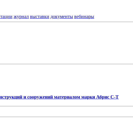
нтации
журнал
выставки
документы
вебинары
нструкций и сооружений материалом марки Абрис С-Т