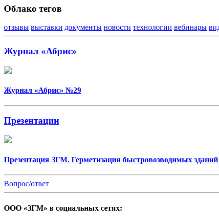
Облако тегов
отзывы
выставки
документы
новости
технологии
вебинары
ви
Журнал «Абрис»
Журнал «Абрис» №29
Презентации
Презентация ЗГМ. Герметизация быстровозводимых зданий
Вопрос/ответ
ООО «ЗГМ» в социальных сетях: