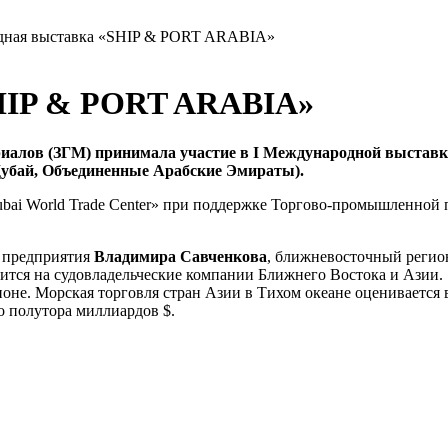
ная выставка «SHIP & PORT ARABIA»
HIP & PORT ARABIA»
риалов (ЗГМ) принимала участие в
I Международной выставке
Дубай, Объединенные Арабские Эмираты).
ai World Trade Center» при поддержке Торгово-промышленной п
а предприятия
Владимира Савченкова
, ближневосточный регио
ится на судовладельческие компании Ближнего Востока и Азии.
е. Морская торговля стран Азии в Тихом океане оценивается в 1
о полутора миллиардов $.