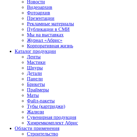
Новости
Видеоархив
Фотоархив
Презентации
Рекламные материалы
Публикации в СМИ
Мы на выставках
Журнал «Абрис»
Корпоративная жизнь
Каталог продукции
Ленты
Мастики
Шнуры
Детали
Панели
Брикеты
Праймеры
Маты
Файл-пакеты
Тубы (картриджи)
Жалюзи
Сувенирная продукция
Химремкомплект Абрис
Области применения
Строительство