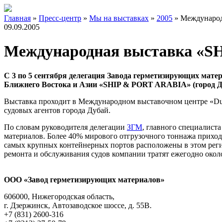
Главная
»
Пресс-центр
»
Мы на выставках
»
2005
»
Международ
09.09.2005
Международная выставка «S
С 3 по 5 сентября делегация Завода герметизирующих мате
Ближнего Востока и Азии «SHIP & PORT ARABIA»
(город 
Выставка проходит в Международном выставочном центре «Dub
судовых агентов города Дубай.
По словам руководителя делегации
ЗГМ
, главного специалист
материалов. Более 40% мирового отгрузочного тоннажа приход
самых крупных контейнерных портов расположены в этом регион
ремонта и обслуживания судов компании тратят ежегодно окол
ООО «Завод герметизирующих материалов»
606000, Нижегородская область,
г. Дзержинск, Автозаводское шоссе, д. 55В.
+7 (831) 2600-316