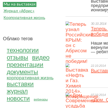
выставк
Мы на выставках
предпри
ионизир
Журнал «Абрис»
Корпоративная жизнь
30.10.2014
Теперь
победи
Облако тегов
Наши ма
вернули
технологии
— ребят
отзывы
видео
презентации
22.10.2014
Выстав
документы
корпоративная жизнь
выставки
журнал
07.10.2014
новости
«Дом. С
вебинары