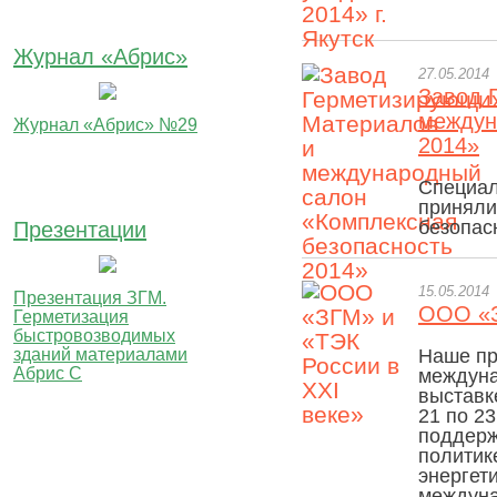
Журнал «Абрис»
27.05.2014
Завод 
междун
Журнал «Абрис» №29
2014»
Специал
приняли
безопас
Презентации
15.05.2014
Презентация ЗГМ.
ООО «З
Герметизация
быстровозводимых
зданий материалами
Наше пр
Абрис С
междуна
выставк
21 по 23
поддерж
политик
энергет
междуна