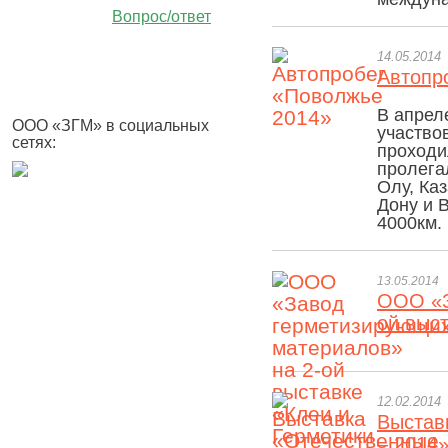
Вопрос/ответ
14.05.2014
Автопр
В апрел
ООО «ЗГМ» в социальных
участво
сетях:
проходи
пролега
Олу, Каз
Дону и 
4000км.
13.05.2014
ООО «З
ой выст
12.02.2014
Выстав
– 2014