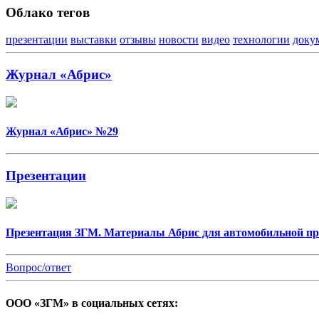
Облако тегов
презентации
выставки
отзывы
новости
видео
технологии
доку
Журнал «Абрис»
Журнал «Абрис» №29
Презентации
Презентация ЗГМ. Материалы Абрис для автомобильной 
Вопрос/ответ
ООО «ЗГМ» в социальных сетях: