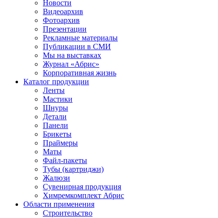
Новости
Видеоархив
Фотоархив
Презентации
Рекламные материалы
Публикации в СМИ
Мы на выставках
Журнал «Абрис»
Корпоративная жизнь
Каталог продукции
Ленты
Мастики
Шнуры
Детали
Панели
Брикеты
Праймеры
Маты
Файл-пакеты
Тубы (картриджи)
Жалюзи
Сувенирная продукция
Химремкомплект Абрис
Области применения
Строительство