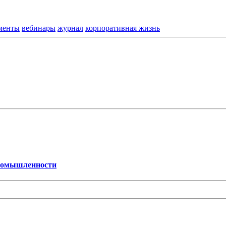
менты
вебинары
журнал
корпоративная жизнь
промышленности