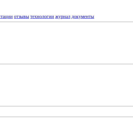
нтации
отзывы
технологии
журнал
документы