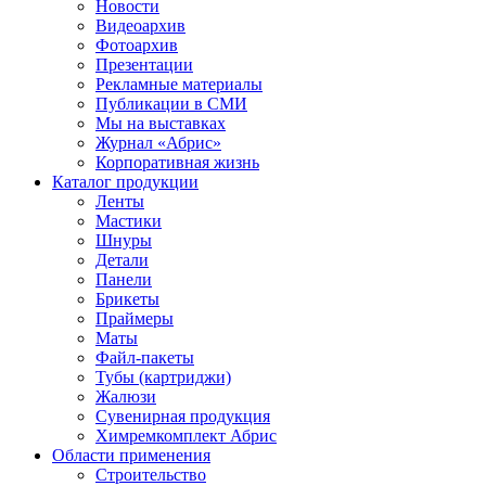
Новости
Видеоархив
Фотоархив
Презентации
Рекламные материалы
Публикации в СМИ
Мы на выставках
Журнал «Абрис»
Корпоративная жизнь
Каталог продукции
Ленты
Мастики
Шнуры
Детали
Панели
Брикеты
Праймеры
Маты
Файл-пакеты
Тубы (картриджи)
Жалюзи
Сувенирная продукция
Химремкомплект Абрис
Области применения
Строительство