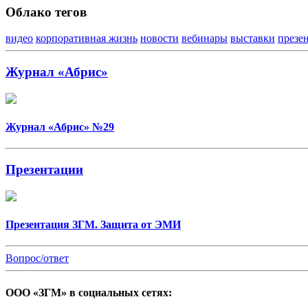
Облако тегов
видео
корпоративная жизнь
новости
вебинары
выставки
презе
Журнал «Абрис»
Журнал «Абрис» №29
Презентации
Презентация ЗГМ. Защита от ЭМИ
Вопрос/ответ
ООО «ЗГМ» в социальных сетях: