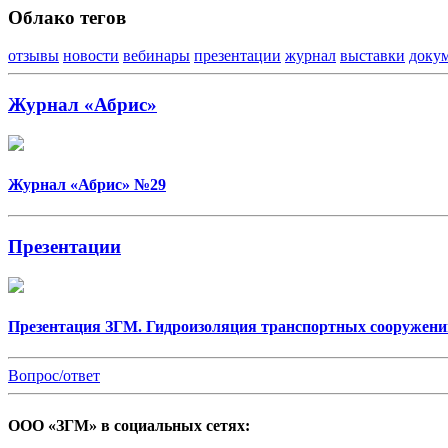
Облако тегов
отзывы
новости
вебинары
презентации
журнал
выставки
доку
Журнал «Абрис»
Журнал «Абрис» №29
Презентации
Презентация ЗГМ. Гидроизоляция транспортных сооружени
Вопрос/ответ
ООО «ЗГМ» в социальных сетях: