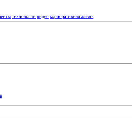
менты
технологии
видео
корпоративная жизнь
й