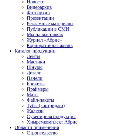
Новости
Видеоархив
Фотоархив
Презентации
Рекламные материалы
Публикации в СМИ
Мы на выставках
Журнал «Абрис»
Корпоративная жизнь
Каталог продукции
Ленты
Мастики
Шнуры
Детали
Панели
Брикеты
Праймеры
Маты
Файл-пакеты
Тубы (картриджи)
Жалюзи
Сувенирная продукция
Химремкомплект Абрис
Области применения
Строительство