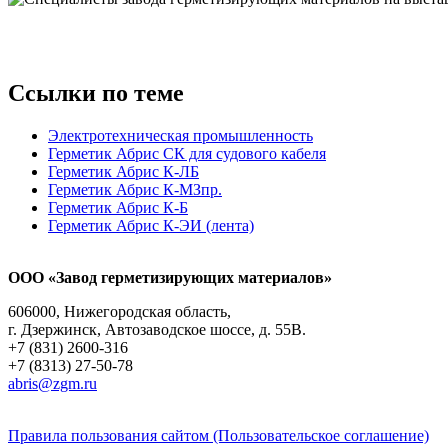
Ссылки по теме
Электротехническая промышленность
Герметик Абрис СК для судового кабеля
Герметик Абрис К-ЛБ
Герметик Абрис К-МЗпр.
Герметик Абрис К-Б
Герметик Абрис К-ЭИ (лента)
ООО «Завод герметизирующих материалов»
606000, Нижегородская область,
г. Дзержинск, Автозаводское шоссе, д. 55В.
+7 (831) 2600-316
+7 (8313) 27-50-78
abris@zgm.ru
Правила пользования сайтом (Пользовательское соглашение)