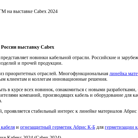
ГМ на выставке Cabex 2024
 России выставку Cabex
представляет новинки кабельной отрасли. Российские и заруб
 изделий и прочей продукции.
 из приоритетных отраслей. Многофункциональная
линейка мат
ым клиентам и коллегам инновационные решения.
ть в курсе всех новинок, ознакомиться с новыми разработками
вителями компаний, производящих кабель и оборудование для к
.
, проявляется стабильный интерес к линейке материалов Абрис 
 кабеля
и
огнезащитный герметик Абрис К-Б
для
герметизации 