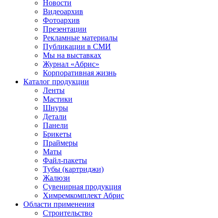
Новости
Видеоархив
Фотоархив
Презентации
Рекламные материалы
Публикации в СМИ
Мы на выставках
Журнал «Абрис»
Корпоративная жизнь
Каталог продукции
Ленты
Мастики
Шнуры
Детали
Панели
Брикеты
Праймеры
Маты
Файл-пакеты
Тубы (картриджи)
Жалюзи
Сувенирная продукция
Химремкомплект Абрис
Области применения
Строительство