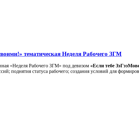
своими!» тематическая Неделя Рабочего ЗГМ
онная «Неделя Рабочего ЗГМ» под девизом
«Если тебе ЗэГээМов
сий; поднятия статуса рабочего; создания условий для формиро