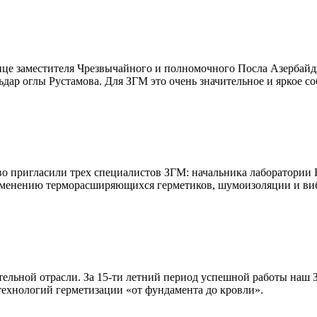
лице заместителя Чрезвычайного и полномочного Посла Азербай
ар оглы Рустамова. Для ЗГМ это очень значительное и яркое со
во пригласили трех специалистов ЗГМ: начальника лаборатории 
рименению терморасширяющихся герметиков, шумоизоляции и в
тельной отрасли. За 15-ти летний период успешной работы наш 
технологий герметизации «от фундамента до кровли».