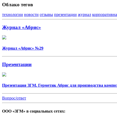
Облако тегов
технологии
новости
отзывы
презентации
журнал
корпоративна
Журнал «Абрис»
Журнал «Абрис» №29
Презентации
Презентация ЗГМ. Герметик Абрис для производства комп
Вопрос/ответ
ООО «ЗГМ» в социальных сетях: