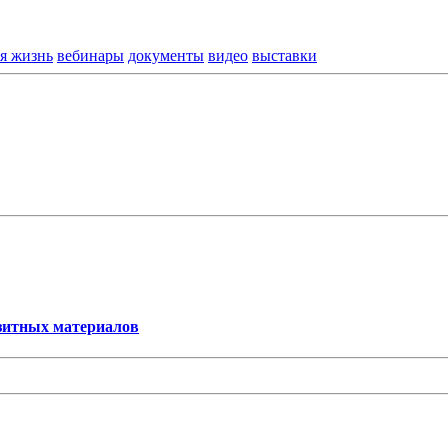
я жизнь
вебинары
документы
видео
выставки
озитных материалов