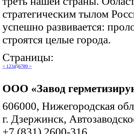
треть нашей страны. Облас
стратегическим тылом Росси
успешно развивается: прол
строятся целые города.
Страницы:
<
1
2
3
4
5
6
7
8
9
>
ООО «Завод герметизиру
606000, Нижегородская обл
г. Дзержинск, Автозаводско
+7 (831) 2600-316