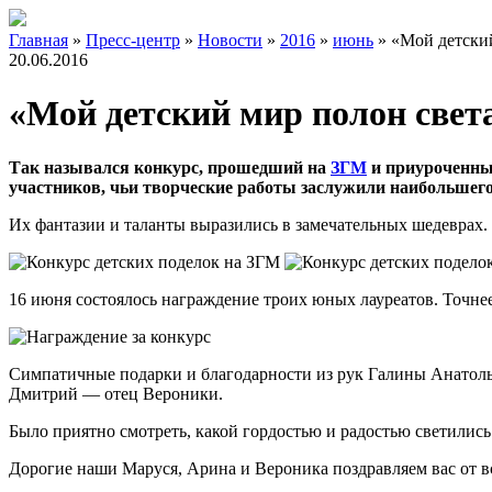
Главная
»
Пресс-центр
»
Новости
»
2016
»
июнь
»
«Мой детский
20.06.2016
«Мой детский мир полон света
Так назывался конкурс, прошедший на
ЗГМ
и приуроченный
участников, чьи творческие работы заслужили наибольшег
Их фантазии и таланты выразились в замечательных шедеврах.
16 июня состоялось награждение троих юных лауреатов. Точне
Симпатичные подарки и благодарности из рук Галины Анатол
Дмитрий — отец Вероники.
Было приятно смотреть, какой гордостью и радостью светились 
Дорогие наши Маруся, Арина и Вероника поздравляем вас от в