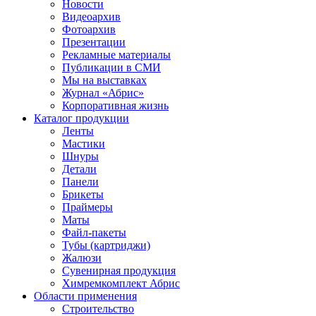
Новости
Видеоархив
Фотоархив
Презентации
Рекламные материалы
Публикации в СМИ
Мы на выставках
Журнал «Абрис»
Корпоративная жизнь
Каталог продукции
Ленты
Мастики
Шнуры
Детали
Панели
Брикеты
Праймеры
Маты
Файл-пакеты
Тубы (картриджи)
Жалюзи
Сувенирная продукция
Химремкомплект Абрис
Области применения
Строительство