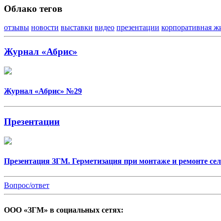
Облако тегов
отзывы
новости
выставки
видео
презентации
корпоративная ж
Журнал «Абрис»
Журнал «Абрис» №29
Презентации
Презентация ЗГМ. Герметизация при монтаже и ремонте се
Вопрос/ответ
ООО «ЗГМ» в социальных сетях: