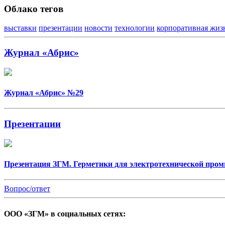
Облако тегов
выставки
презентации
новости
технологии
корпоративная жиз
Журнал «Абрис»
Журнал «Абрис» №29
Презентации
Презентация ЗГМ. Герметики для электротехнической про
Вопрос/ответ
ООО «ЗГМ» в социальных сетях: