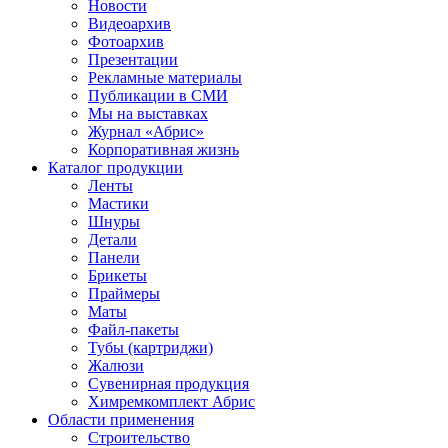
Новости
Видеоархив
Фотоархив
Презентации
Рекламные материалы
Публикации в СМИ
Мы на выставках
Журнал «Абрис»
Корпоративная жизнь
Каталог продукции
Ленты
Мастики
Шнуры
Детали
Панели
Брикеты
Праймеры
Маты
Файл-пакеты
Тубы (картриджи)
Жалюзи
Сувенирная продукция
Химремкомплект Абрис
Области применения
Строительство