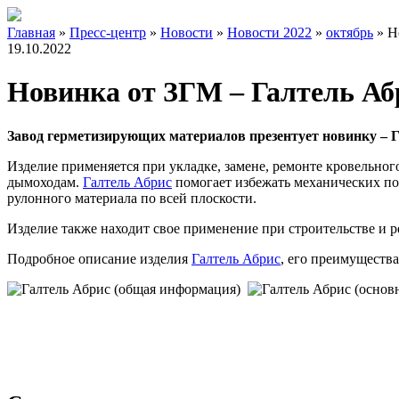
Главная
»
Пресс-центр
»
Новости
»
Новости 2022
»
октябрь
»
Н
19.10.2022
Новинка от ЗГМ – Галтель Аб
Завод герметизирующих материалов презентует новинку –
Г
Изделие применяется при укладке, замене, ремонте кровельног
дымоходам.
Галтель Абрис
помогает избежать механических по
рулонного материала по всей плоскости.
Изделие также находит свое применение при строительстве и 
Подробное описание изделия
Галтель Абрис
, его преимуществ