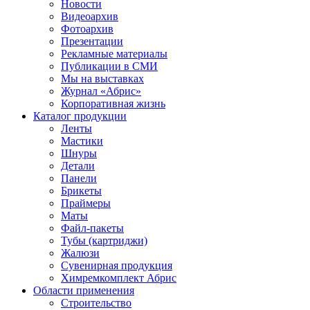
Новости
Видеоархив
Фотоархив
Презентации
Рекламные материалы
Публикации в СМИ
Мы на выставках
Журнал «Абрис»
Корпоративная жизнь
Каталог продукции
Ленты
Мастики
Шнуры
Детали
Панели
Брикеты
Праймеры
Маты
Файл-пакеты
Тубы (картриджи)
Жалюзи
Сувенирная продукция
Химремкомплект Абрис
Области применения
Строительство