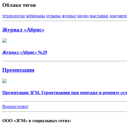
Облако тегов
технологии
вебинары
отзывы
журнал
видео
выставки
докумен
Журнал «Абрис»
Журнал «Абрис» №29
Презентации
Презентация ЗГМ. Герметизация при монтаже и ремонте се
Вопрос/ответ
ООО «ЗГМ» в социальных сетях: