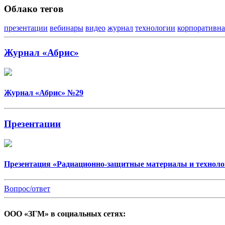
Облако тегов
презентации
вебинары
видео
журнал
технологии
корпоративна
Журнал «Абрис»
Журнал «Абрис» №29
Презентации
Презентация «Радиационно-защитные материалы и техноло
Вопрос/ответ
ООО «ЗГМ» в социальных сетях: