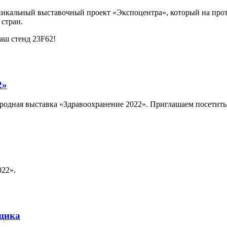
никальный выставочный проект «Экспоцентра», который на прот
 стран.
аш стенд 23F62!
2»
ародная выставка «Здравоохранение 2022». Приглашаем посетить
22».
щика