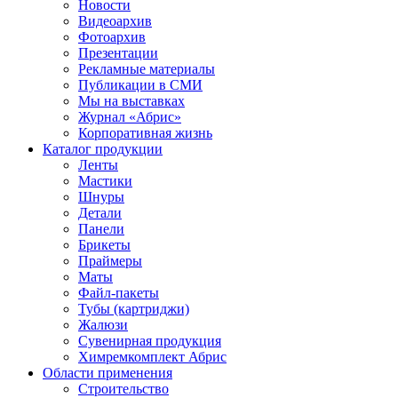
Новости
Видеоархив
Фотоархив
Презентации
Рекламные материалы
Публикации в СМИ
Мы на выставках
Журнал «Абрис»
Корпоративная жизнь
Каталог продукции
Ленты
Мастики
Шнуры
Детали
Панели
Брикеты
Праймеры
Маты
Файл-пакеты
Тубы (картриджи)
Жалюзи
Сувенирная продукция
Химремкомплект Абрис
Области применения
Строительство