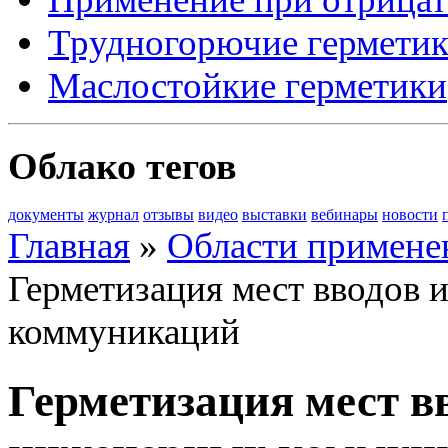
Трудногорючие гермети
Маслостойкие герметики
Облако тегов
документы
журнал
отзывы
видео
выставки
вебинары
новости
Главная
»
Области примене
Герметизация мест вводов 
коммуникаций
Герметизация мест в