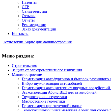
Патенты
СГР
Свидетельства
Отзывы
Отчеты
Рекомендации
Заказ документации
Контакты
Технологии Абрис для машиностроения
Меню раздела:
Строительство
Защита от электромагнитного излучения
Машиностроение
Герметизация автофургонов и бытовок различного 
Вибро-шумоизоляция автомобилей
Герметизация автоцистерн от вредных воздействий
Звукоизоляция Абрис ВБД для автомобилей
Трудногорючие герметики
Маслостойкие герметики
Герметизация при точечной сварке
Терморасширяющийся материал Абрис при сборке 