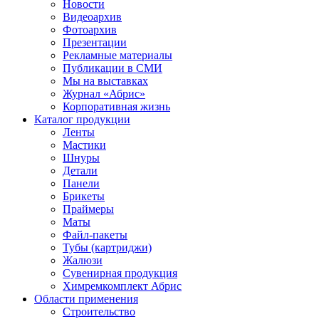
Новости
Видеоархив
Фотоархив
Презентации
Рекламные материалы
Публикации в СМИ
Мы на выставках
Журнал «Абрис»
Корпоративная жизнь
Каталог продукции
Ленты
Мастики
Шнуры
Детали
Панели
Брикеты
Праймеры
Маты
Файл-пакеты
Тубы (картриджи)
Жалюзи
Сувенирная продукция
Химремкомплект Абрис
Области применения
Строительство