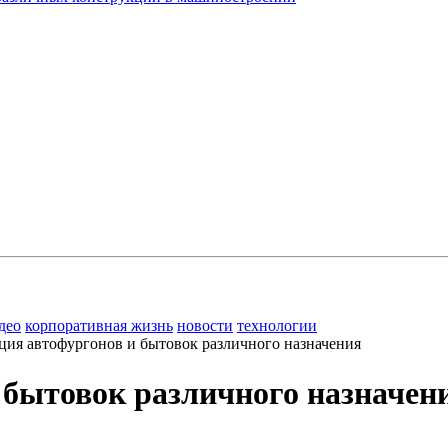
део
корпоративная жизнь
новости
технологии
ция автофургонов и бытовок различного назначения
 бытовок различного назначен