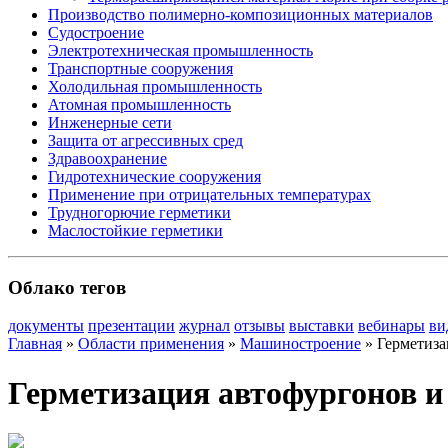
Производство полимерно-композиционных материалов
Судостроение
Электротехническая промышленность
Транспортные сооружения
Холодильная промышленность
Атомная промышленность
Инженерные сети
Защита от агрессивных сред
Здравоохранение
Гидротехнические сооружения
Применение при отрицательных температурах
Трудногорючие герметики
Маслостойкие герметики
Облако тегов
документы
презентации
журнал
отзывы
выставки
вебинары
ви
Главная
»
Области применения
»
Машиностроение
»
Герметиза
Герметизация автофургонов и