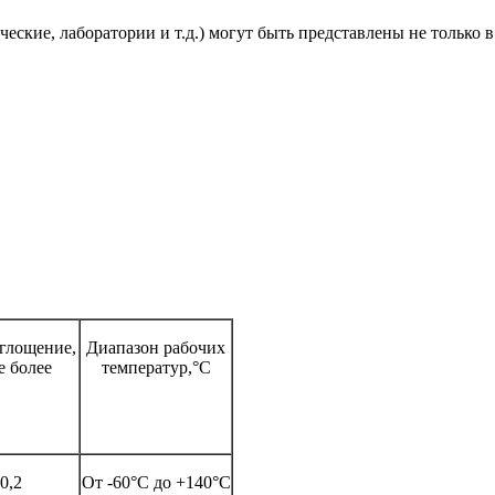
ские, лаборатории и т.д.) могут быть представлены не только 
глощение,
Диапазон рабочих
е более
температур,°С
0,2
От -60°С до +140°С