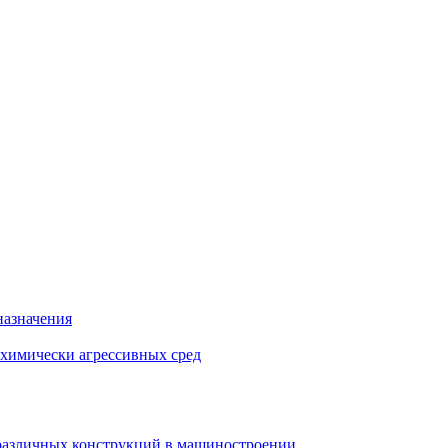
назначения
 химически агрессивных сред
различных конструкций в машиностроении