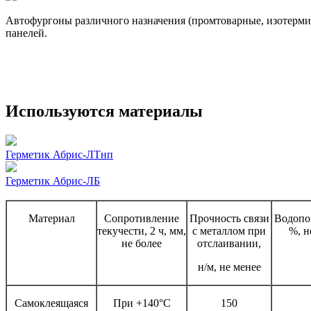
Автофургоны различного назначения (промтоварные, изотермиче
панелей.
Используются материалы
Герметик Абрис-ЛТнп
Герметик Абрис-ЛБ
Материал
Сопротивление
Прочность связи
Водопо
текучести, 2 ч, мм,
с металлом при
%, н
не более
отслаивании,
н/м, не менее
Самоклеящаяся
При +140°С
150