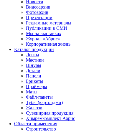
Новости
Видеоархив
Фотоархив
Презентации
Рекламные материалы
Публикации в СМИ
Мы на выставках
Журнал «Абрис»
Корпоративная жизнь
Каталог продукции
Ленты
Мастики
Шнуры
Детали
Панели
Брикеты
Праймеры
Маты
Файл-пакеты
Тубы (картриджи)
Жалюзи
Сувенирная продукция
Химремкомплект Абрис
Области применения
Строительство