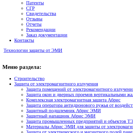
Патенты
СГР
Свидетельства
Отзывы
Отчеты
Рекомендации
Заказ документации
Контакты
Технологии защиты от ЭМИ
Меню раздела:
Строительство
Защита от электромагнитного излучения
Защита помещений от электромагнитного излучен
Защита окон и дверных проемов вертикальными ж
Комплексная электромагнитная защита Абрис
Защита оператора антидронового ружья от воздейс
Защитный подшлемник Абрис ЭМИ
Защитный напашник Абрис ЭМИ
Защита промышленных предприятий и объектов ТЭ
Материалы Абрис ЭМИ для защиты от электромагн
Защита от электрического и магнитного полей па