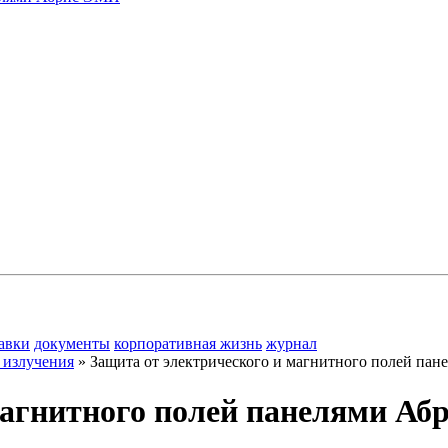
авки
документы
корпоративная жизнь
журнал
 излучения
»
Защита от электрического и магнитного полей па
магнитного полей панелями А