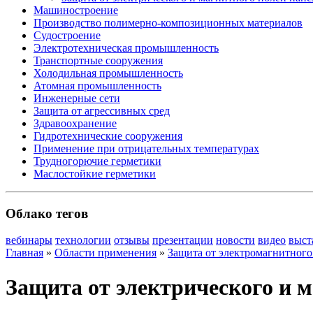
Машиностроение
Производство полимерно-композиционных материалов
Судостроение
Электротехническая промышленность
Транспортные сооружения
Холодильная промышленность
Атомная промышленность
Инженерные сети
Защита от агрессивных сред
Здравоохранение
Гидротехнические сооружения
Применение при отрицательных температурах
Трудногорючие герметики
Маслостойкие герметики
Облако тегов
вебинары
технологии
отзывы
презентации
новости
видео
выст
Главная
»
Области применения
»
Защита от электромагнитного
Защита от электрического и 