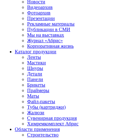
Новости
Видеоархив
Фотоархив
Презентации
Рекламные материалы
Публикации в СМИ
Мы на выставках
Журнал «Абрис»
Корпоративная жизнь
Каталог продукции
Ленты
Мастики
Шнуры
Детали
Панели
Брикеты
Праймеры
Маты
Файл-пакеты
Тубы (картриджи)
Жалюзи
Сувенирная продукция
Химремкомплект Абрис
Области применения
Строительство