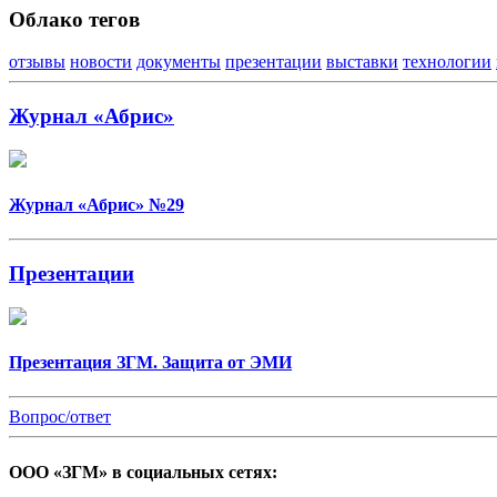
Облако тегов
отзывы
новости
документы
презентации
выставки
технологии
Журнал «Абрис»
Журнал «Абрис» №29
Презентации
Презентация ЗГМ. Защита от ЭМИ
Вопрос/ответ
ООО «ЗГМ» в социальных сетях: